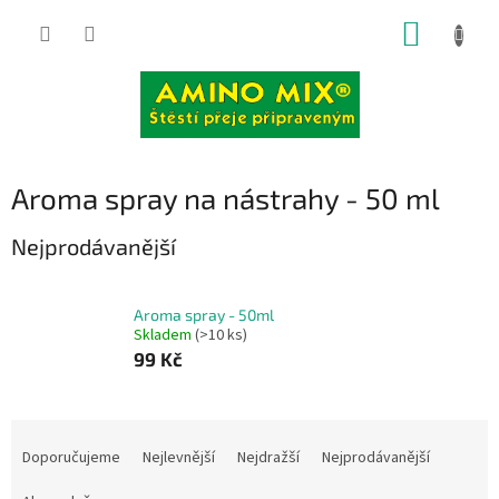
Přejít
NÁKUP
na
obsah
KOŠÍK
Aroma spray na nástrahy - 50 ml
Nejprodávanější
Aroma spray - 50ml
Skladem
(>10 ks)
99 Kč
Ř
a
Doporučujeme
Nejlevnější
Nejdražší
Nejprodávanější
z