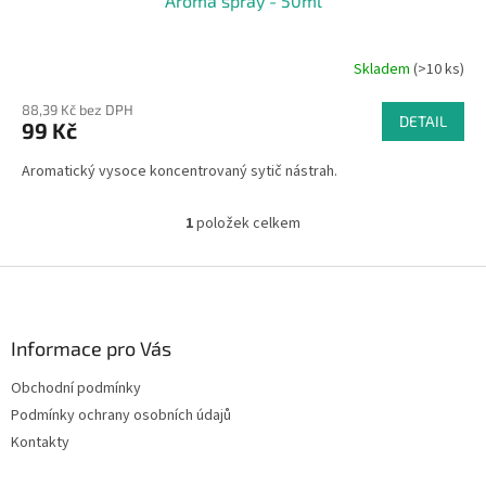
Aroma spray - 50ml
Skladem
(>10 ks)
88,39 Kč bez DPH
DETAIL
99 Kč
Aromatický vysoce koncentrovaný sytič nástrah.
1
položek celkem
O
v
l
Z
á
á
d
p
a
a
Informace pro Vás
c
t
í
Obchodní podmínky
í
p
Podmínky ochrany osobních údajů
r
v
Kontakty
k
y