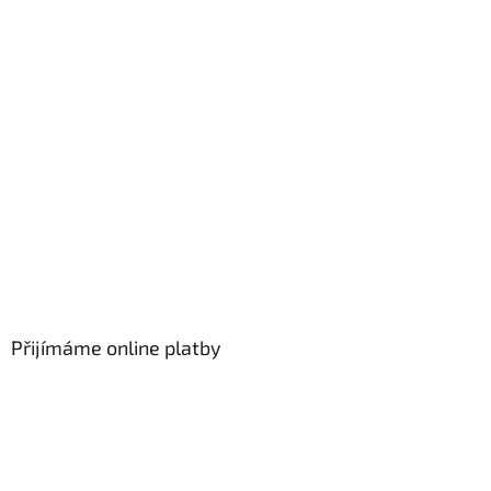
v
ý
p
i
s
u
Přijímáme online platby