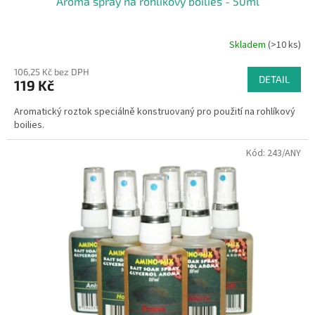
Aroma spray na rohlíkový boilies - 50ml
Skladem
(>10 ks)
106,25 Kč bez DPH
DETAIL
119 Kč
Aromatický roztok speciálně konstruovaný pro použití na rohlíkový
boilies.
Kód:
243/ANY