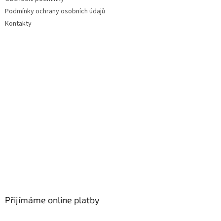
í
p
Podmínky ochrany osobních údajů
r
v
Kontakty
k
y
v
ý
p
i
s
u
Přijímáme online platby