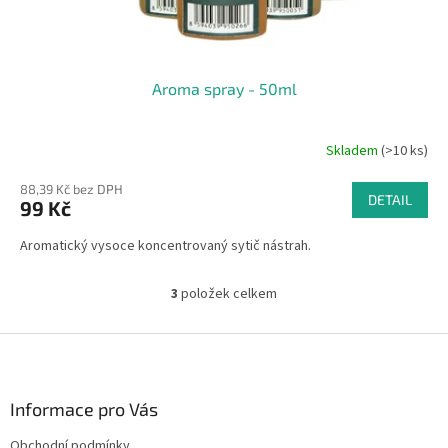
Aroma spray - 50ml
Skladem
(>10 ks)
88,39 Kč bez DPH
DETAIL
99 Kč
Aromatický vysoce koncentrovaný sytič nástrah.
3
položek celkem
O
v
l
Z
á
á
d
p
a
a
Informace pro Vás
c
t
í
Obchodní podmínky