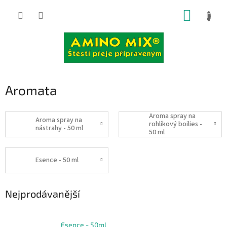
Přejít
NÁKUP
na
obsah
KOŠÍK
Aromata
Aroma spray na
Aroma spray na
rohlíkový boilies -
nástrahy - 50 ml
50 ml
Esence - 50 ml
Nejprodávanější
Esence - 50ml