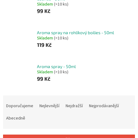
Skladem
(>10 ks)
99 Kč
Aroma spray na rohlíkový boilies - 50ml
Skladem
(>10 ks)
119 Kč
Aroma spray - 50ml
Skladem
(>10 ks)
99 Kč
Ř
a
Doporučujeme
Nejlevnější
Nejdražší
Nejprodávanější
z
e
Abecedně
n
í