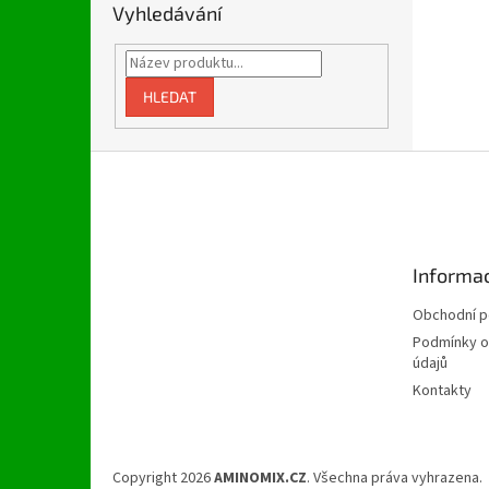
Vyhledávání
HLEDAT
Z
á
p
a
t
Informac
í
Obchodní 
Podmínky o
údajů
Kontakty
Copyright 2026
AMINOMIX.CZ
. Všechna práva vyhrazena.