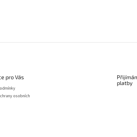
p
i
s
u
e pro Vás
Přijímá
platby
podmínky
chrany osobních