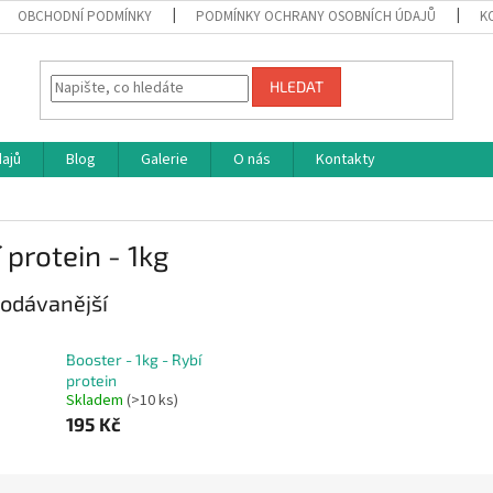
OBCHODNÍ PODMÍNKY
PODMÍNKY OCHRANY OSOBNÍCH ÚDAJŮ
K
HLEDAT
ajů
Blog
Galerie
O nás
Kontakty
 protein - 1kg
odávanější
Booster - 1kg - Rybí
protein
Skladem
(>10 ks)
195 Kč