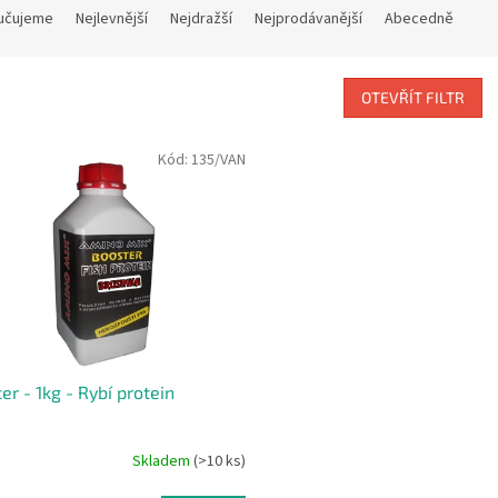
učujeme
Nejlevnější
Nejdražší
Nejprodávanější
Abecedně
OTEVŘÍT FILTR
Kód:
135/VAN
er - 1kg - Rybí protein
Skladem
(>10 ks)