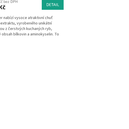
 Kč bez DPH
DETAIL
Kč
r nabízí vysoce atraktivní chuť
 extraktu, vyrobeného unikátní
u z čerstvých kuchaných ryb,
 obsah bílkovin a aminokyselin. To
dá vašim návnadám...
O
v
l
á
d
a
c
í
p
r
v
k
y
v
ý