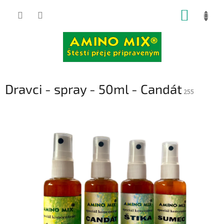
Přejít
NÁKUP
na
obsah
KOŠÍK
Dravci - spray - 50ml - Candát
255