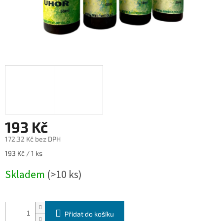
193 Kč
172,32 Kč bez DPH
Měrná
193 Kč / 1 ks
cena:
Skladem
(>10 ks)
Přidat do košíku