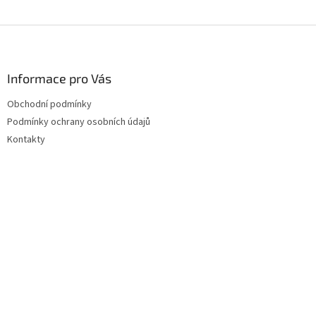
Z
á
p
a
Informace pro Vás
t
Obchodní podmínky
í
Podmínky ochrany osobních údajů
Kontakty