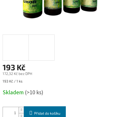
193 Kč
172,32 Kč bez DPH
Měrná
193 Kč / 1 ks
cena:
Skladem
(>10 ks)
Přidat do košíku