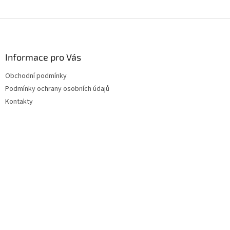
Z
á
p
a
Informace pro Vás
t
Obchodní podmínky
í
Podmínky ochrany osobních údajů
Kontakty