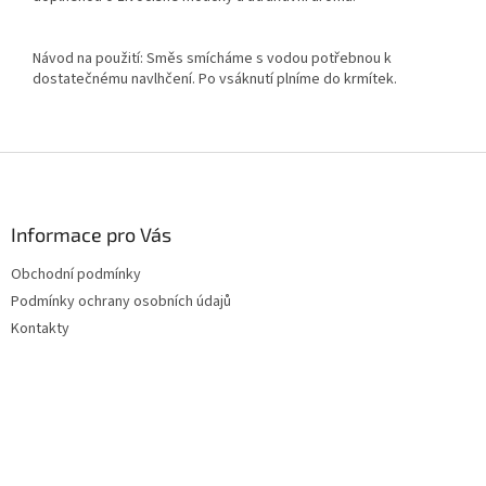
Návod na použití: Směs smícháme s vodou potřebnou k
dostatečnému navlhčení. Po vsáknutí plníme do krmítek.
Z
á
p
a
Informace pro Vás
t
Obchodní podmínky
í
Podmínky ochrany osobních údajů
Kontakty