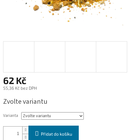
62 Kč
55,36 Kč bez DPH
Měrná
Zvolte variantu
cena:
Varianta
Přidat do košíku