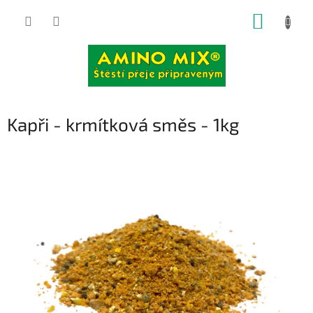
Přejít
NÁKUP
na
obsah
KOŠÍK
Kapři - krmítková směs - 1kg