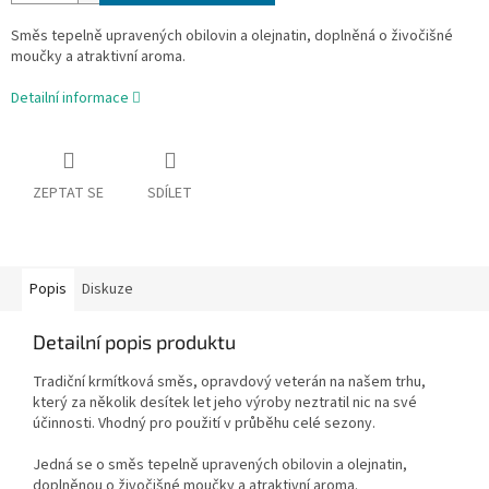
Směs tepelně upravených obilovin a olejnatin, doplněná o živočišné
moučky a atraktivní aroma.
Detailní informace
ZEPTAT SE
SDÍLET
Popis
Diskuze
Detailní popis produktu
Tradiční krmítková směs, opravdový veterán na našem trhu,
který za několik desítek let jeho výroby neztratil nic na své
účinnosti. Vhodný pro použití v průběhu celé sezony.
Jedná se o směs tepelně upravených obilovin a olejnatin,
doplněnou o živočišné moučky a atraktivní aroma.