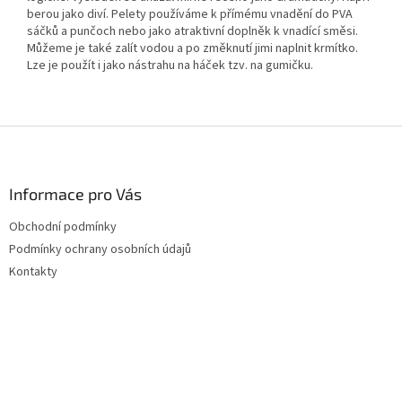
berou jako diví. Pelety používáme k přímému vnadění do PVA
sáčků a punčoch nebo jako atraktivní doplněk k vnadící směsi.
Můžeme je také zalít vodou a po změknutí jimi naplnit krmítko.
Lze je použít i jako nástrahu na háček tzv. na gumičku.
Z
á
p
a
Informace pro Vás
t
Obchodní podmínky
í
Podmínky ochrany osobních údajů
Kontakty