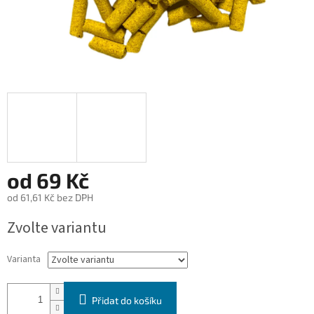
od
69 Kč
od
61,61 Kč
bez DPH
Měrná
Zvolte variantu
cena:
Varianta
Přidat do košíku