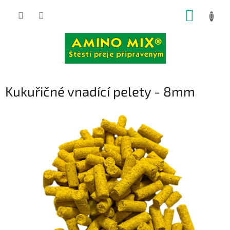
Přejít
NÁKUP
na
obsah
KOŠÍK
Kukuřičné vnadící pelety - 8mm