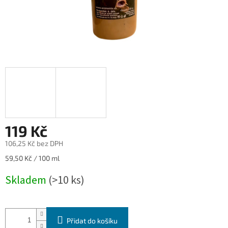
119 Kč
106,25 Kč bez DPH
Měrná
59,50 Kč / 100 ml
cena:
Skladem
(>10 ks)
Přidat do košíku