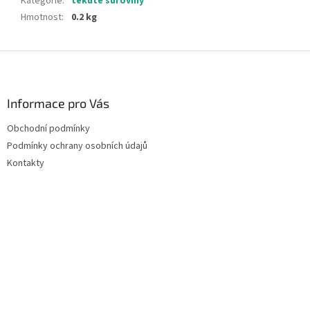
Kategorie
:
tekuté suroviny
Hmotnost
:
0.2 kg
Z
á
p
a
Informace pro Vás
t
Obchodní podmínky
í
Podmínky ochrany osobních údajů
Kontakty