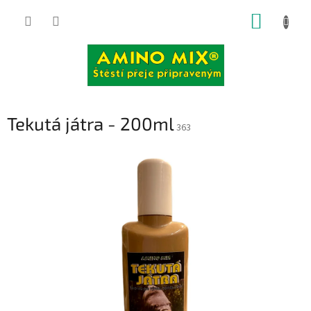
Přejít
NÁKUP
na
obsah
KOŠÍK
Tekutá játra - 200ml
363