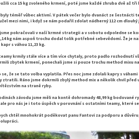
užili cca 15 kg zvoleného krmení, poté jsme každé zhruba dvě až tř
byly téměř vůbec aktivní. V pátek večer bylo dvanáct ze šestnácti 
žel mezi nimi, i když se nám podařil zdolat nádherný 112 cm dlouhý 
jsme pokračovali v naší krmné strategii a v sobotu odpoledne se ko
,14 kg nám aspoň trochu dodal tolik potřebné sebevědomí. Že je naš
 kapr s váhou 11,23 kg.
teamy krmily stále více a tím více chytaly, proto padlo rozhodnutí v
rmili zbytek krmení, ponechali jsme si pouze trochu method mixu na
 se, že se tato volba vyplatila. Přes noc jsme zdolali kapry s váhami 
y ztratili. Ráno jsme dokrmili zbylý method mix a několik chvil před
vítězstvím na straně ryby.
odinách závodu jsme měli na kontě dohromady 48,99 kg bodované ryby,
ale pro nás je i toto úspěch v porovnání s ostatními teamy, které se
ych chtěl mnohokrát poděkovat panu Fantovi za podporu a důvěru, k
polupráci.