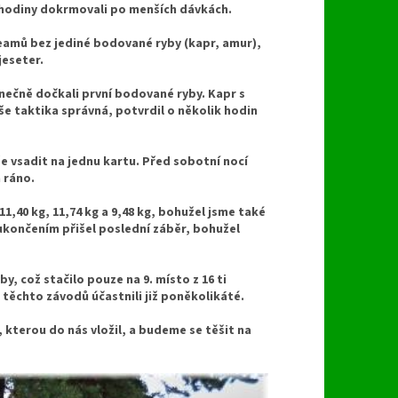
i hodiny dokrmovali po menších dávkách.
teamů bez jediné bodované ryby (kapr, amur),
jeseter.
nečně dočkali první bodované ryby. Kapr s
e taktika správná, potvrdil o několik hodin
še vsadit na jednu kartu. Před sobotní nocí
 ráno.
11,40 kg, 11,74 kg a 9,48 kg, bohužel jsme také
 ukončením přišel poslední záběr, bohužel
 což stačilo pouze na 9. místo z 16 ti
 těchto závodů účastnili již poněkolikáté.
terou do nás vložil, a budeme se těšit na