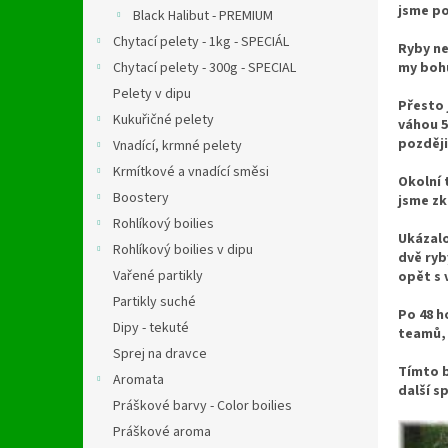
n
jsme po
Black Halibut - PREMIUM
e
Chytací pelety - 1kg - SPECIÁL
l
Ryby ne
my bohu
Chytací pelety - 300g - SPECIAL
Pelety v dipu
Přesto 
Kukuřičné pelety
váhou 5
později
Vnadící, krmné pelety
Krmítkové a vnadící směsi
Okolní 
Boostery
jsme zk
Rohlíkový boilies
Ukázalo
Rohlíkový boilies v dipu
dvě ryb
Vařené partikly
opět s 
Partikly suché
Po 48 h
Dipy - tekuté
teamů, 
Sprej na dravce
Tímto b
Aromata
další s
Práškové barvy - Color boilies
Práškové aroma