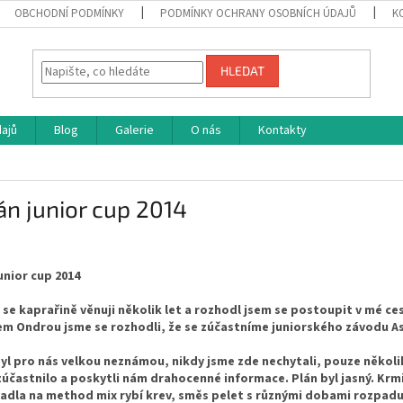
OBCHODNÍ PODMÍNKY
PODMÍNKY OCHRANY OSOBNÍCH ÚDAJŮ
K
HLEDAT
ajů
Blog
Galerie
O nás
Kontakty
n junior cup 2014
unior cup 2014
 se kaprařině věnuji několik let a rozhodl jsem se postoupit v mé ce
m Ondrou jsme se rozhodli, že se zúčastníme juniorského závodu As
yl pro nás velkou neznámou, nikdy jsme zde nechytali, pouze několi
zúčastnilo a poskytli nám drahocenné informace. Plán byl jasný. Krm
adla na method mix rybí krev, směs pelet s různými dobami rozpadu 