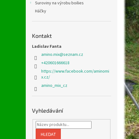
Suroviny na výrobu boilies
Háčky
Kontakt
Ladislav Fanta
amino.mix
@
seznam.cz
+420601666618
https://www.facebook.com/aminomi
x.cz/
amino_mix_cz
Vyhledávání
HLEDAT