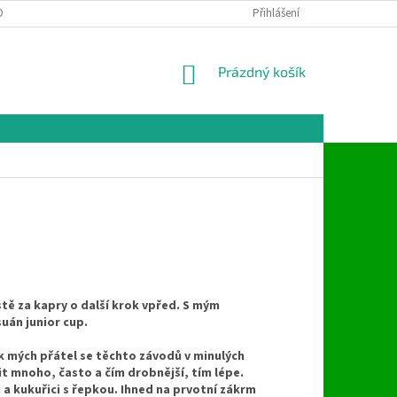
ONTAKTY
Přihlášení
NÁKUPNÍ
Prázdný košík
KOŠÍK
stě za kapry o další krok vpřed. S mým
uán junior cup.
k mých přátel se těchto závodů v minulých
it mnoho, často a čím drobnější, tím lépe.
a kukuřici s řepkou. Ihned na prvotní zákrm