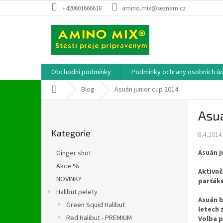
Přejít
+420601666618
amino.mix@seznam.cz
na
obsah
Obchodní podmínky
Podmínky ochrany osobních úd
Domů
Blog
Asuán junior cup 2014
P
Asuá
o
Přeskočit
s
Kategorie
kategorie
8.4.2014
t
r
Asuán j
Ginger shot
a
Akce %
n
Aktivně
NOVINKY
n
parťáke
í
Halibut pelety
Asuán b
p
Green Squid Halibut
letech 
a
Red Halibut - PREMIUM
Volba p